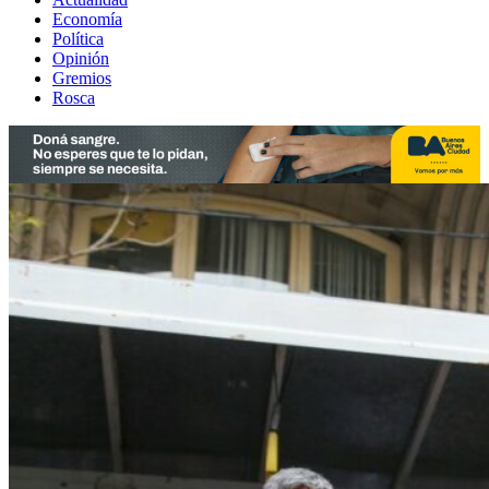
Economía
Política
Opinión
Gremios
Rosca